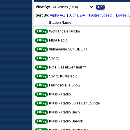
View By:
Sort By:
Alpha A-Z
|
Alpha Z-A
|
Fastest Speed
|
Lowest 
Station Name
Wortrandale laut.fm
MIBA Radio
0nlineradio SCHUBERT
SWR2
Rtr 1 Klassikwelt laut.fm
SWR2 Kulturradio
Furrrioso! Die Show
Klassik Radio
Klassik Radio 60ies Bar Lounge
Klassik Radio Bach
Klassik Radio Barock